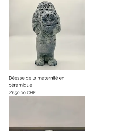
Déesse de la maternité en
céramique
Prix
2'650.00 CHF