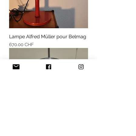
Lampe Alfred Müller pour Belmag
Prix
670.00 CHF
Grand luminaires space âge Doria,