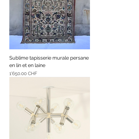
Sublime tapisserie murale persane
en lin et en laine
Prix
1'650.00 CHF