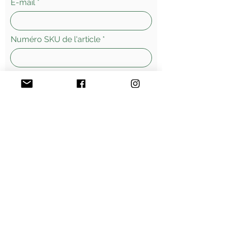
E-mail
Numéro SKU de l'article
Laissez-nous un message...
Envoyer
Morges - Suisse
Vente
en ligne - livraisons