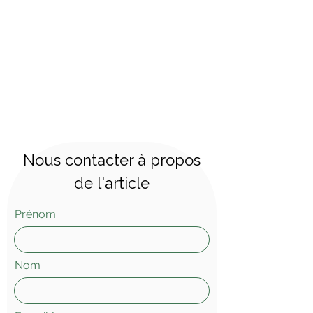
Avec des signes d'usure minimes,
les coques et les sièges en fibre
de verre restent en excellent état.
Les cuirs ont été restaurés.
Dimensions : hauteur 69 cm,
largeur 82 cm, profondeur 75 cm
Nous contacter à propos
de l'article
Prénom
Nom