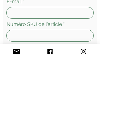
E-mail
Numéro SKU de l'article
Laissez-nous un message...
Envoyer
Morges - Suisse
Vente
en ligne - livraisons