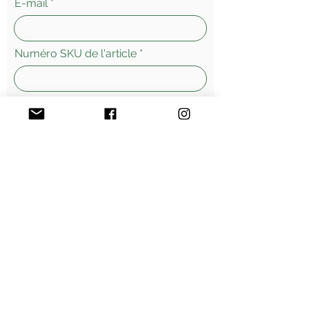
E-mail
Numéro SKU de l'article
Laissez-nous un message...
Envoyer
Morges - Suisse
Vente
en ligne - livraisons