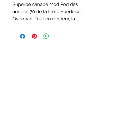
Superbe canapé Mod Pod des
années 70 de la firme Suédoise
Overman. Tout en rondeur, la
coque est fabriquée en sagex
pressé recouvert de fibre de verre
résinée ultra légère. Elle repose
sur un piètement en métal à deux
pieds, poncé et giclé à neuf en
terracote noir et rehaussé de
caches en alu chromé.
Le matelas d'assise est amovible
et l'ensemble est recouvert d'un
chaleureux tissu en pure laine
tissée à la main en Tchéquie aux
motifs carrés dans les tons blanc
écru-gris. Une pièce unique,
classe et indémodable.