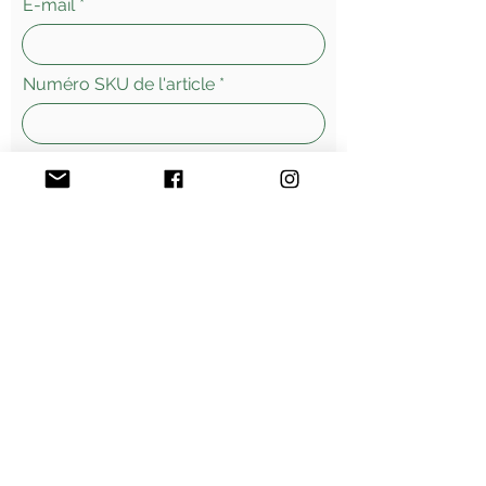
E-mail
Numéro SKU de l'article
Laissez-nous un message...
Envoyer
Morges - Suisse
Vente
en ligne - livraisons