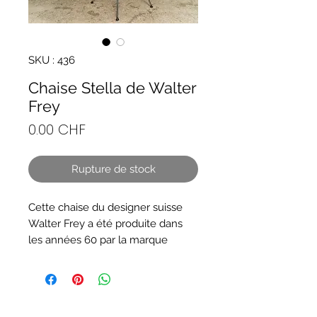
SKU : 436
Chaise Stella de Walter
Frey
Prix
0.00 CHF
Rupture de stock
Cette chaise du designer suisse
Walter Frey a été produite dans
les années 60 par la marque
Stella/ Bassecourt en Suisse. En
tubulaire d'acier chromé et en
bois, les pieds et le dossier incliné
façon "chauffeuse" est un modèle