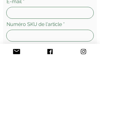
E-mail
Numéro SKU de l'article
Laissez-nous un message...
Envoyer
Morges - Suisse
Vente
en ligne - livraisons