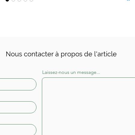
Sigfrie
l'école
directi
précurs
a publi
et a co
interna
Nous contacter à propos de l'article
(CIAM) 
Mandrot
Laissez-nous un message...
MARS e