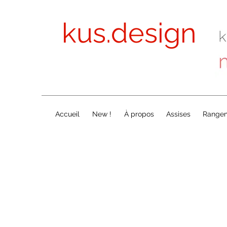
kus.design
Accueil
New !
À propos
Assises
Range