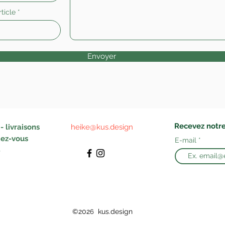
ticle
Envoyer
Recevez notre
 livraisons
heike@kus.design
ez-vous
E-mail
©202
kus.design
6