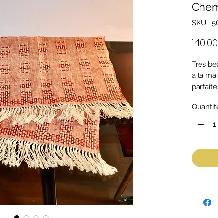
Chemi
SKU : 5
140.0
Très be
à la mai
parfait
en teck
Quantit
Tissé a
des fil
toile, c
couleur
Dimensi
cm