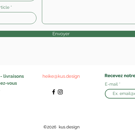
ticle
Envoyer
Recevez notre
 livraisons
heike@kus.design
ez-vous
E-mail
©202
kus.design
6