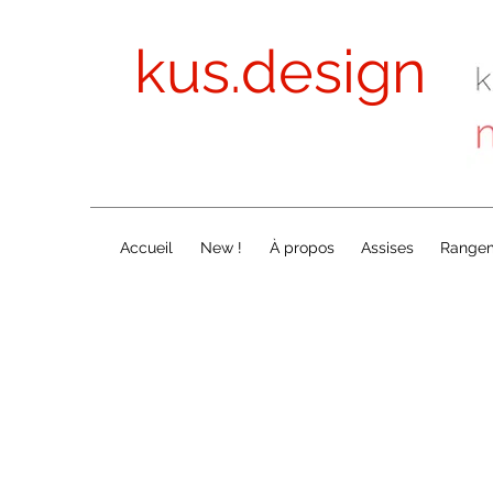
kus.design
Accueil
New !
À propos
Assises
Range