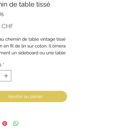
n de table tissé
65
Prix
0 CHF
au chemin de table vintage tissé
n en fil de lin sur coton. Il ornera
ement un sideboard ou une table
.
é
*
vec une technique de réserve
s qui permet des ajourments de la
e petit chemin de table est de
 blanche et vieux rouge.
Ajouter au panier
ons : longueur 80 cm, largeur 35