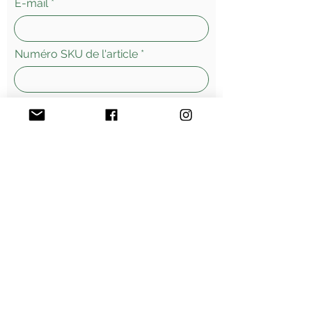
E-mail
Numéro SKU de l'article
Laissez-nous un message...
Envoyer
Morges - Suisse
Vente
en ligne - livraisons