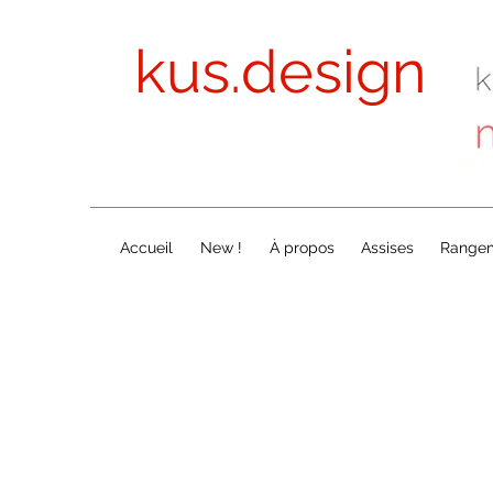
kus.design
Accueil
New !
À propos
Assises
Range