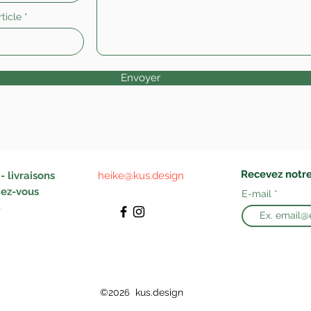
ticle
Envoyer
Recevez notre
 livraisons
heike@kus.design
ez-vous
E-mail
©202
kus.design
6