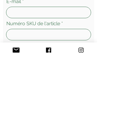
E-mail
Numéro SKU de l'article
Laissez-nous un message...
Envoyer
Morges - Suisse
Vente
en ligne - livraisons