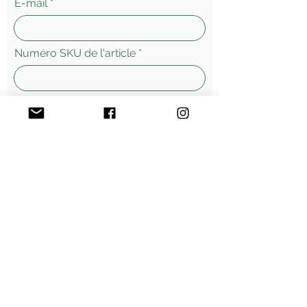
E-mail
Numéro SKU de l'article
Laissez-nous un message...
Envoyer
Morges - Suisse
Vente
en ligne - livraisons