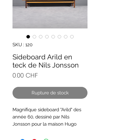
SKU : 120
Sideboard Arild en
teck de Nils Jonsson
Prix
0.00 CHF
Rupture de stock
Magnifique sideboard "Arild" des
année 60, dessiné par Nils
Jonsson pour la maison Hugo
Troeds Järnum en Suède.
Extérieur en bois de teck massif et