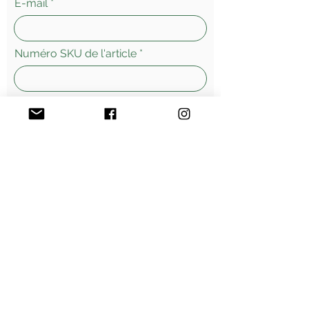
E-mail
Numéro SKU de l'article
Laissez-nous un message...
Envoyer
Morges - Suisse
Vente
en ligne - livraisons