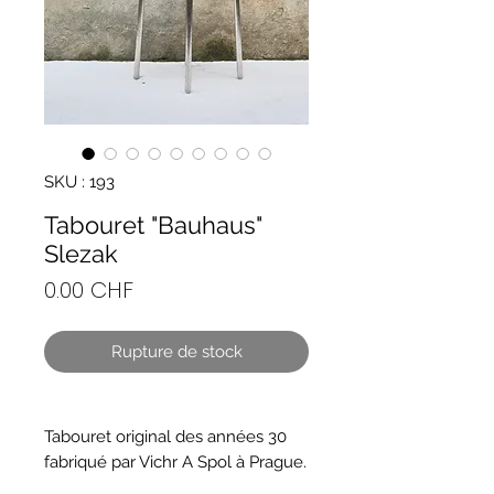
SKU : 193
Tabouret "Bauhaus"
Slezak
Prix
0.00 CHF
Rupture de stock
Tabouret original des années 30
fabriqué par Vichr A Spol à Prague.
Un pur objet de l'époque Bauhaus