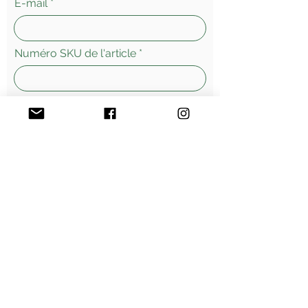
E-mail
Numéro SKU de l'article
Laissez-nous un message...
Envoyer
Morges - Suisse
Vente
en ligne - livraisons