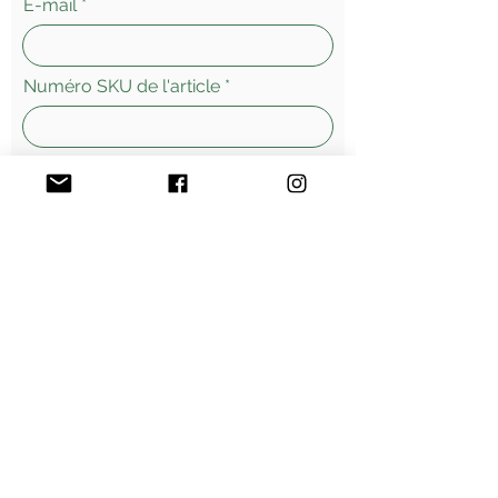
E-mail
Numéro SKU de l'article
Laissez-nous un message...
Envoyer
Morges - Suisse
Vente
en ligne - livraisons