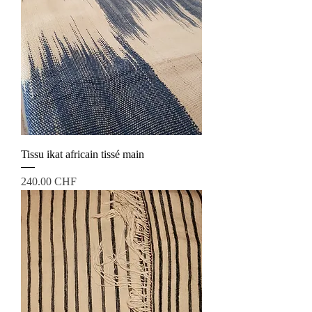
Tissu ikat africain tissé main
Prix
240.00 CHF