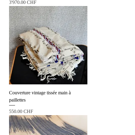
Prix
3'970.00 CHF
Couverture vintage tissée main à
paillettes
Prix
550.00 CHF